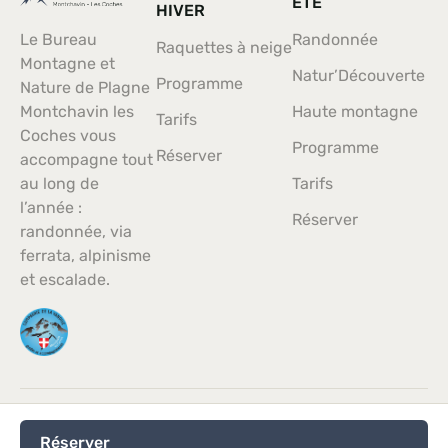
ÉTÉ
HIVER
Le Bureau
Randonnée
Raquettes à neige
Montagne et
Natur’Découverte
Programme
Nature de Plagne
Montchavin les
Haute montagne
Tarifs
Coches vous
Programme
Réserver
accompagne tout
au long de
Tarifs
l’année :
Réserver
randonnée, via
ferrata, alpinisme
et escalade.
© 2024 - Tous droits réservés.
Réserver
CGV
Mentions légales